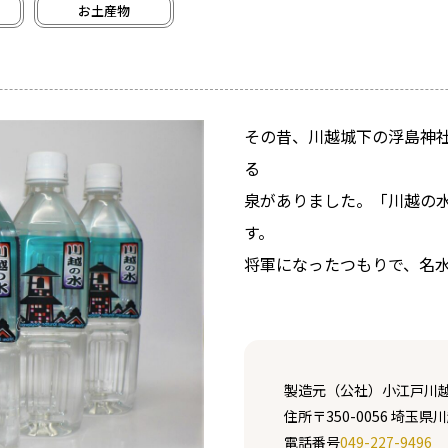
お土産物
その昔、川越城下の浮島神
る
泉がありました。「川越の
す。
将軍になったつもりで、名
製造元
（公社）小江戸川
住所
〒350-0056 埼玉県
電話番号
049-227-9496