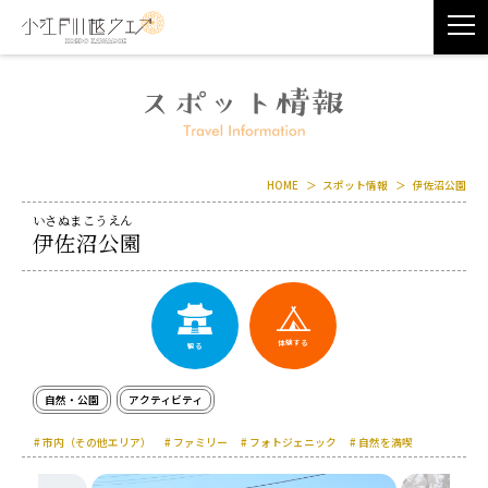
HOME
スポット情報
伊佐沼公園
いさぬまこうえん
伊佐沼公園
体験する
観る
自然・公園
アクティビティ
市内（その他エリア）
ファミリー
フォトジェニック
自然を満喫