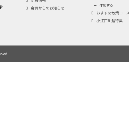
新着情報
体験する
階
会員からのお知らせ
おすすめ散策コー
小江戸川越特集
rved.