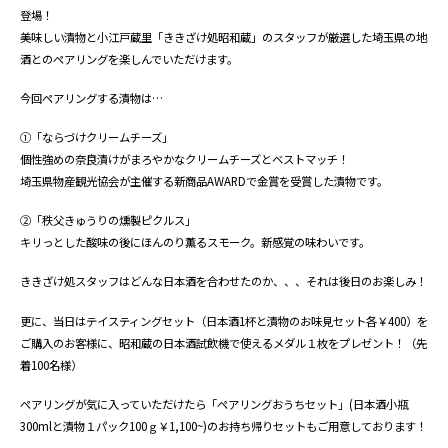
登場！
美味しい漬物と小江戸蔵里「ききざけ処昭和蔵」のスタッフが厳選した埼玉県の地
酒とのペアリングを楽しんでいただけます。
今回ペアリングする漬物は…
①「ならづけクリームチーズ」
個性強めの奈良漬けがまろやかなクリームチーズとベストマッチ！
埼玉県物産観光協会が主催する新商品AWARDで金賞を受賞した漬物です。
②「秩父きゅうりの燻製ピクルス」
キリっとした酸味の後にほんのり薫るスモーク。新感覚の味わいです。
ききざけ処スタッフはどんな日本酒を合わせたのか、、、それは後日のお楽しみ！
更に、当日はテイスティングセット（日本酒1杯と漬物のお味見セット各￥400）を
ご購入のお客様に、昭和蔵の日本酒試飲機で使えるメダル１枚をプレゼント！（先
着100名様）
ペアリングが気に入っていただけたら「ペアリングおうちセット」(日本酒小瓶
300mlと漬物１パック100ｇ￥1,100~)のお持ち帰りセットもご用意しております！