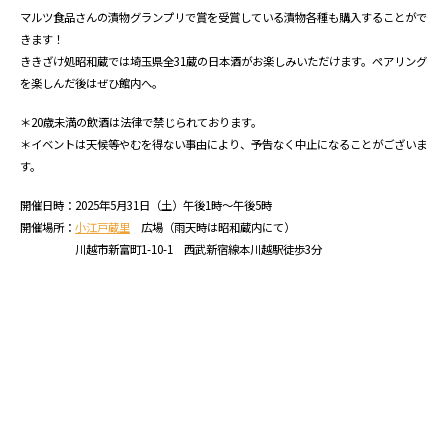
マルツ食品さんの漬物グランプリで賞を受賞している漬物各種も購入することがで
きます！
ききざけ処昭和蔵では埼玉県全31蔵の日本酒がお楽しみいただけます。ペアリング
を楽しんだ後はぜひ館内へ。
＊20歳未満の飲酒は法律で禁じられております。
＊イベントは天候等やむを得ない事由により、予告なく中止になることがございま
す。
開催日時：2025年5月31日（土）午後1時～午後5時
開催場所：
小江戸蔵里
広場（雨天時は昭和蔵内にて）
川越市新富町1-10-1 西武新宿線本川越駅徒歩3分