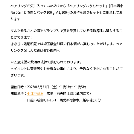
ペアリングが気に入っていただけたら「ペアリングおうちセット」(日本酒小
瓶300mlと漬物１パック100ｇ￥1,100~)のお持ち帰りセットもご用意してお
ります！
マルツ食品さんの漬物グランプリで賞を受賞している漬物各種も購入するこ
とができます！
ききざけ処昭和蔵では埼玉県全31蔵の日本酒がお楽しみいただけます。ペア
リングを楽しんだ後はぜひ館内へ。
＊20歳未満の飲酒は法律で禁じられております。
＊イベントは天候等やむを得ない事由により、予告なく中止になることがご
ざいます。
開催日時：2025年5月31日（土）午後1時～午後5時
開催場所：
小江戸蔵里
広場（雨天時は昭和蔵内にて）
川越市新富町1-10-1 西武新宿線本川越駅徒歩3分