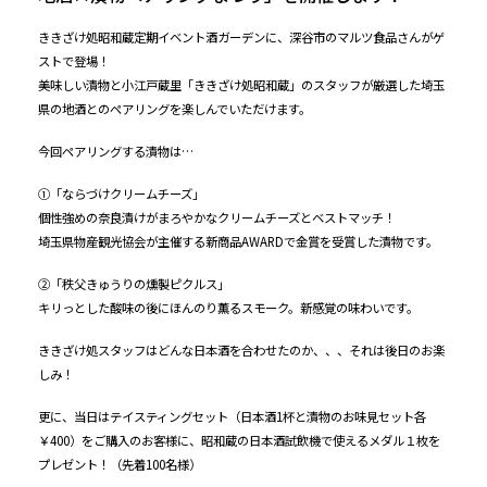
ききざけ処昭和蔵定期イベント酒ガーデンに、深谷市のマルツ食品さんがゲ
ストで登場！
美味しい漬物と小江戸蔵里「ききざけ処昭和蔵」のスタッフが厳選した埼玉
県の地酒とのペアリングを楽しんでいただけます。
今回ペアリングする漬物は…
①「ならづけクリームチーズ」
個性強めの奈良漬けがまろやかなクリームチーズとベストマッチ！
埼玉県物産観光協会が主催する新商品AWARDで金賞を受賞した漬物です。
②「秩父きゅうりの燻製ピクルス」
キリっとした酸味の後にほんのり薫るスモーク。新感覚の味わいです。
ききざけ処スタッフはどんな日本酒を合わせたのか、、、それは後日のお楽
しみ！
更に、当日はテイスティングセット（日本酒1杯と漬物のお味見セット各
￥400）をご購入のお客様に、昭和蔵の日本酒試飲機で使えるメダル１枚を
プレゼント！（先着100名様）