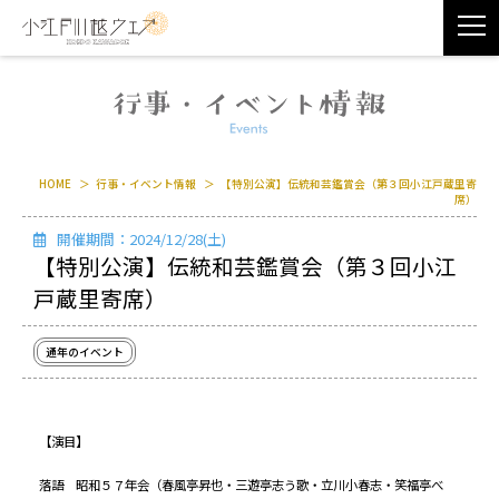
HOME
行事・イベント情報
【特別公演】伝統和芸鑑賞会（第３回小江戸蔵里寄
席）
開催期間：2024/12/28(土)
【特別公演】伝統和芸鑑賞会（第３回小江
戸蔵里寄席）
通年のイベント
【演目】
落語 昭和５７年会（春風亭昇也・三遊亭志う歌・立川小春志・笑福亭べ