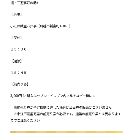
瓶・三遊亭好の助）
【会場】
小江戸蔵里八州亭（川越市新富町1-10-1）
【受付】
１５：３０
【開演】
１５：
４５
【前売り券】
3,000円 ▷
購入はセブン‐イレブン内マルチコピー機にて
※前売り券が予定枚数に達した場合は当日券の販売はございません
※小江戸蔵里寄席の前売り券が必要です。通常の前売り券とは異なります
のでご注意ください